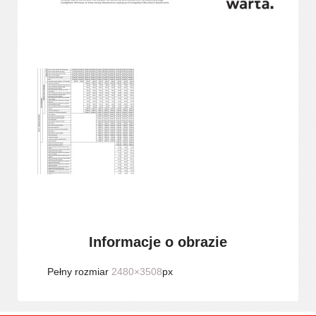
Informacje o obrazie
Pełny rozmiar
2480×3508
px