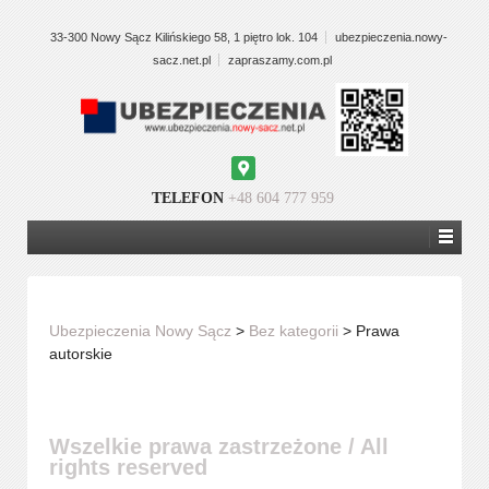
33-300 Nowy Sącz Kilińskiego 58, 1 piętro lok. 104
ubezpieczenia.nowy-
sacz.net.pl
zapraszamy.com.pl
Google
Maps
TELEFON
+48 604 777 959
Ubezpieczenia Nowy Sącz
>
Bez kategorii
>
Prawa
autorskie
Wszelkie prawa zastrzeżone / All
rights reserved