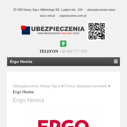
33-300 Nowy Sącz Kilińskiego 58, 1 piętro lok. 104
ubezpieczenia.nowy-
sacz.net.pl
zapraszamy.com.pl
Google
Maps
TELEFON
+48 604 777 959
Ergo Hestia
Ubezpieczenia Nowy Sącz
>
Firmy ubezpieczeniowe
>
Ergo Hestia
Ergo Hestia