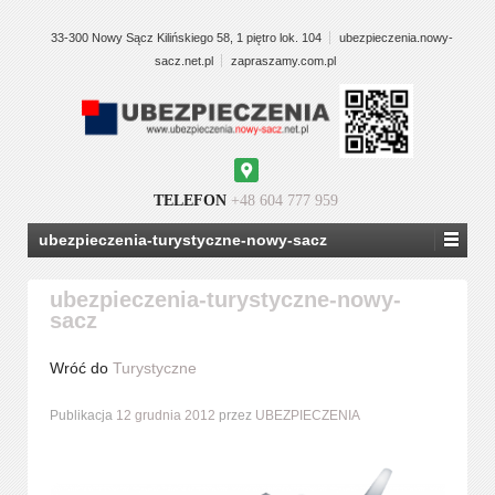
33-300 Nowy Sącz Kilińskiego 58, 1 piętro lok. 104
ubezpieczenia.nowy-
sacz.net.pl
zapraszamy.com.pl
Google
Maps
TELEFON
+48 604 777 959
ubezpieczenia-turystyczne-nowy-sacz
ubezpieczenia-turystyczne-nowy-
sacz
Wróć do
Turystyczne
Publikacja
12 grudnia 2012
przez
UBEZPIECZENIA