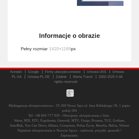
Informacje o obrazie
Pełny rozmiar
1420×1189
px
Kontakt
Google
Firmy ubezpieczeniowe
Umowa UKS
Umowa
PL UA
Umowa PL DE
Zdalnie
Warta Travel
2002-2025 © All
rights reserved
Multiagencja ubezpieczeniowa - 33-300 Nowy Sącz ul. Jana Kilińskiego 58, 1 piętro
pokój 104
Tel: +48 604 777 959 - Oferujemy ubezpieczenia z firm :
Warta, HDI, PZU, Ergohestia, Generali, MTU, Uniqa, Proama, TUZ, Gothaer,
InterRisk, You Can Drive, Allianz, Compensa, Polisa Życie, Benefia, Balcia, Wiener
Najtańsze ubezpieczenia w Nowym Sączu - zadzwoń, przyjdź, sprawdź !
Zapraszamy.