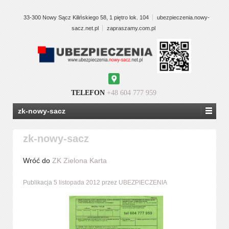
33-300 Nowy Sącz Kilińskiego 58, 1 piętro lok. 104
ubezpieczenia.nowy-
sacz.net.pl
zapraszamy.com.pl
Google
Maps
TELEFON
+48 604 777 959
zk-nowy-sacz
zk-nowy-sacz
Wróć do
ZK Zielona Karta
Publikacja
5 listopada 2012
przez
UBEZPIECZENIA