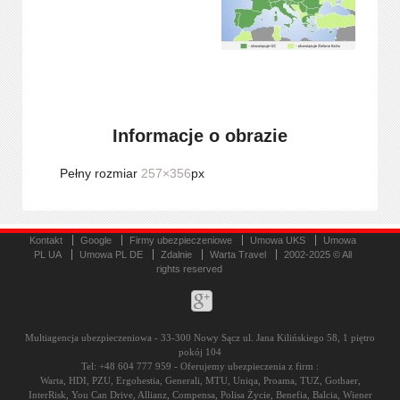
Informacje o obrazie
Pełny rozmiar
257×356
px
Kontakt
Google
Firmy ubezpieczeniowe
Umowa UKS
Umowa
PL UA
Umowa PL DE
Zdalnie
Warta Travel
2002-2025 © All
rights reserved
Multiagencja ubezpieczeniowa - 33-300 Nowy Sącz ul. Jana Kilińskiego 58, 1 piętro
pokój 104
Tel: +48 604 777 959 - Oferujemy ubezpieczenia z firm :
Warta, HDI, PZU, Ergohestia, Generali, MTU, Uniqa, Proama, TUZ, Gothaer,
InterRisk, You Can Drive, Allianz, Compensa, Polisa Życie, Benefia, Balcia, Wiener