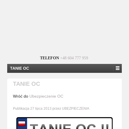
TELEFON
+48 604 777 959
TANIE OC
TANIE OC
Wróć do
Ubezpieczenie OC
Publikacja
27 lipca 2013
przez
UBEZPIECZENIA