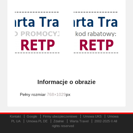
Informacje o obrazie
Pełny rozmiar
768×1029
px
Kontakt
Google
Firmy ubezpieczeniowe
Umowa UKS
Umowa
PL UA
Umowa PL DE
Zdalnie
Warta Travel
2002-2025 © All
rights reserved