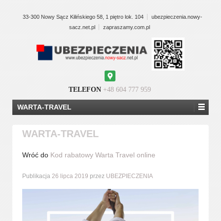
33-300 Nowy Sącz Kilińskiego 58, 1 piętro lok. 104
ubezpieczenia.nowy-
sacz.net.pl
zapraszamy.com.pl
Google
Maps
TELEFON
+48 604 777 959
WARTA-TRAVEL
WARTA-TRAVEL
Wróć do
Kod rabatowy Warta Travel online
Publikacja
26 lipca 2019
przez
UBEZPIECZENIA