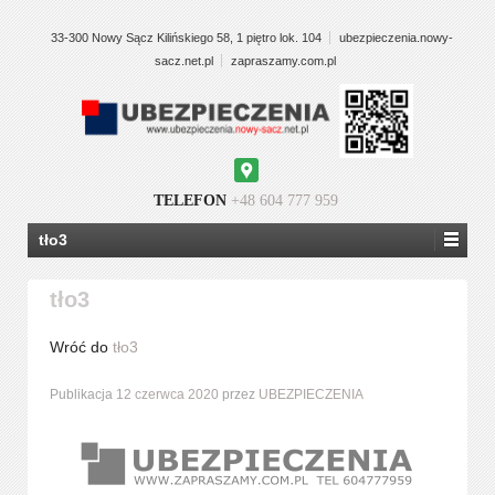
33-300 Nowy Sącz Kilińskiego 58, 1 piętro lok. 104
ubezpieczenia.nowy-
sacz.net.pl
zapraszamy.com.pl
Google
Maps
TELEFON
+48 604 777 959
tło3
tło3
Wróć do
tło3
Publikacja
12 czerwca 2020
przez
UBEZPIECZENIA