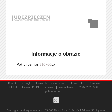
Informacje o obrazie
Pełny rozmiar
310×60
px
Kontakt
Google
Firmy ubezpieczeniowe
Umowa UKS
Umowa
PL UA
Umowa PL DE
Zdalnie
Warta Travel
2002-2025 © All
rights reserved
Multiagencja ubezpieczeniowa - 33-300 Nowy Sącz ul. Jana Kilińskiego 58, 1 piętro