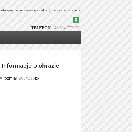
ubezpieczenia.nowy-sacz.net.pl
zapraszamy.com.pl
Google
Maps
TELEFON
+48 604 777 959
Informacje o obrazie
y rozmiar
266×216
px