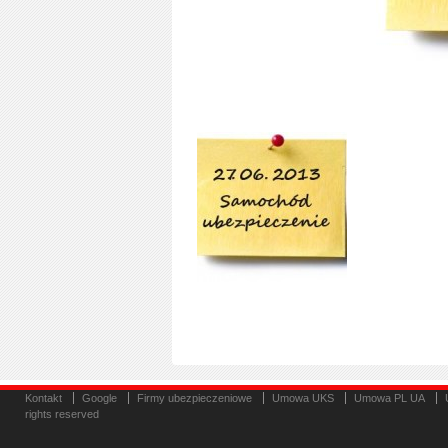
Kontakt
Google
Firmy ubezpieczeniowe
Umowa UKS
Umowa PL UA
rights reserved