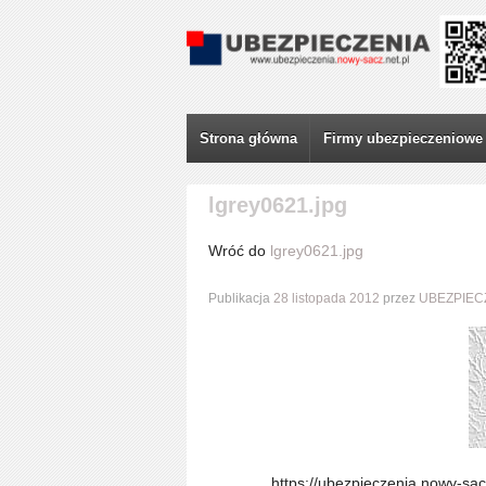
Strona główna
Firmy ubezpieczeniowe
lgrey0621.jpg
Wróć do
lgrey0621.jpg
Publikacja
28 listopada 2012
przez
UBEZPIEC
https://ubezpieczenia.nowy-sac