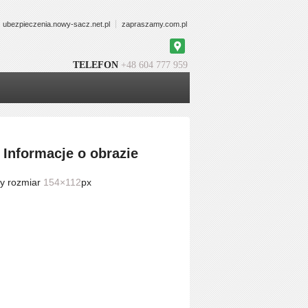
ubezpieczenia.nowy-sacz.net.pl
zapraszamy.com.pl
Google
Maps
TELEFON
+48 604 777 959
Informacje o obrazie
y rozmiar
154×112
px