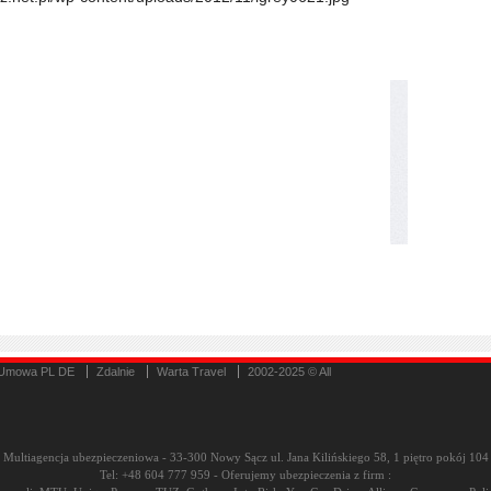
Umowa PL DE
Zdalnie
Warta Travel
2002-2025 © All
Multiagencja ubezpieczeniowa - 33-300 Nowy Sącz ul. Jana Kilińskiego 58, 1 piętro pokój 104
Tel: +48 604 777 959 - Oferujemy ubezpieczenia z firm :