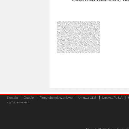
Kontakt
Google
Firmy ubezpieczeniowe
Umowa UKS
Umowa PL UA
rights reserved