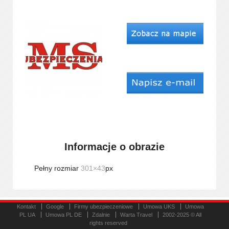
Informacje o obrazie
Pełny rozmiar
301×43
px
Kontakt
Google
Firmy ubezpieczeniowe
Umowa UKS
Umowa
PL UA
Umowa PL DE
Zdalnie
Warta Travel
2002-2025 © All
rights reserved