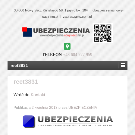
33-300 Nowy Sącz Kilińskiego 58, 1 piętro lok. 104
ubezpieczenia.nowy-
sacz.net.pl
zapraszamy.com.pl
Google
Maps
TELEFON
+48 604 777 959
rect3831
rect3831
Wróć do
Kontakt
Publikacja
2 kwietnia 2013
przez
UBEZPIECZENIA