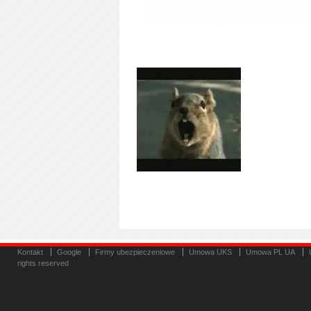
Kontakt
Google
Firmy ubezpieczeniowe
Umowa UKS
Umowa PL UA
rights reserved