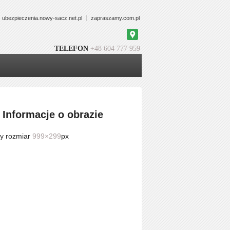
ubezpieczenia.nowy-sacz.net.pl
zapraszamy.com.pl
Google
Maps
TELEFON
+48 604 777 959
Informacje o obrazie
y rozmiar
999×299
px