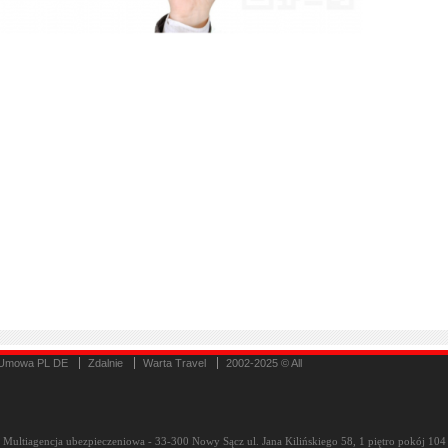
Umowa PL DE
Zdalnie
Warta Travel
2002-2025 © All
Multiagencja ubezpieczeniowa - 33-300 Nowy Sącz ul. Jana Kilińskiego 58, 1 piętro pokój 104