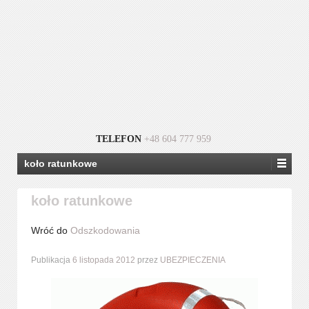
TELEFON
+48 604 777 959
koło ratunkowe
koło ratunkowe
Wróć do
Odszkodowania
Publikacja
6 listopada 2012
przez
UBEZPIECZENIA