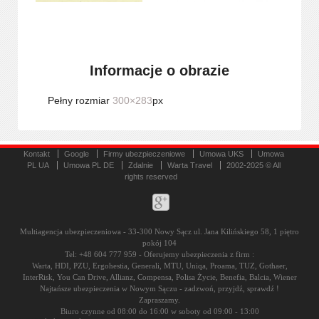
Informacje o obrazie
Pełny rozmiar
300×283
px
Kontakt
Google
Firmy ubezpieczeniowe
Umowa UKS
Umowa
PL UA
Umowa PL DE
Zdalnie
Warta Travel
2002-2025 © All
rights reserved
Multiagencja ubezpieczeniowa - 33-300 Nowy Sącz ul. Jana Kilińskiego 58, 1 piętro
pokój 104
Tel: +48 604 777 959 - Oferujemy ubezpieczenia z firm :
Warta, HDI, PZU, Ergohestia, Generali, MTU, Uniqa, Proama, TUZ, Gothaer,
InterRisk, You Can Drive, Allianz, Compensa, Polisa Życie, Benefia, Balcia, Wiener
Najtańsze ubezpieczenia w Nowym Sączu - zadzwoń, przyjdź, sprawdź !
Zapraszamy.
Biuro czynne od 08:00 do 16:00 w soboty od 09:00 - 13:00