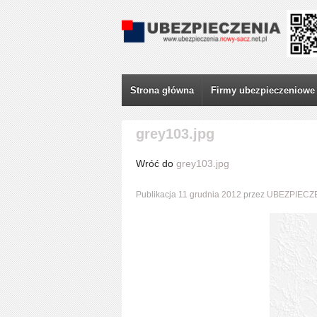
Strona główna
Firmy ubezpieczeniowe
grey103.jpg
Wróć do
grey103.jpg
Publikacja
11 grudnia 2012
przez
UBEZPIECZ