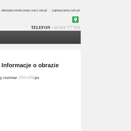
ubezpieczenia.nowy-sacz.net.pl
zapraszamy.com.pl
Google
Maps
TELEFON
+48 604 777 959
Informacje o obrazie
y rozmiar
256×256
px