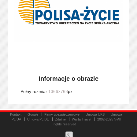
Informacje o obrazie
Pełny rozmiar
1366×768
px
Kontakt
Google
Firmy ubezpieczeniowe
Umowa UKS
Umowa
PL UA
Umowa PL DE
Zdalnie
Warta Travel
2002-2025 © All
rights reserved