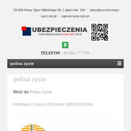
33-300 Nowy Sącz Kilińskiego 58, 1 piętro lok. 104
ubezpieczenia.nowy-
sacz.net.pl
zapraszamy.com.pl
Google
Maps
TELEFON
+48 604 777 959
polisa zycie
polisa zycie
Wróć do
Polisa Życie
Publikacja
23 marca 2013
przez
UBEZPIECZENIA