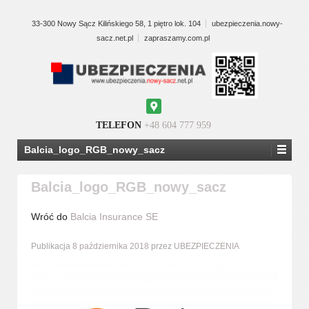
33-300 Nowy Sącz Kilińskiego 58, 1 piętro lok. 104
ubezpieczenia.nowy-
sacz.net.pl
zapraszamy.com.pl
Google
Maps
TELEFON
+48 604 777 959
Balcia_logo_RGB_nowy_sacz
Balcia_logo_RGB_nowy_sacz
Wróć do
Balcia Insurance SE
Publikacja
8 października 2018
przez
UBEZPIECZENIA