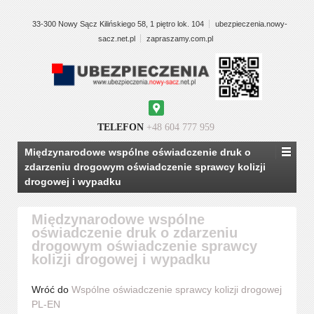
33-300 Nowy Sącz Kilińskiego 58, 1 piętro lok. 104
ubezpieczenia.nowy-
sacz.net.pl
zapraszamy.com.pl
Google
Maps
TELEFON
+48 604 777 959
Międzynarodowe wspólne oświadczenie druk o
zdarzeniu drogowym oświadczenie sprawcy kolizji
drogowej i wypadku
Międzynarodowe wspólne
oświadczenie druk o zdarzeniu
drogowym oświadczenie sprawcy
kolizji drogowej i wypadku
Wróć do
Wspólne oświadczenie sprawcy kolizji drogowej
PL-EN