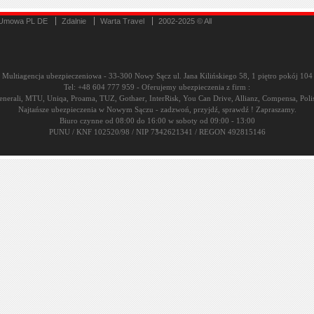
Umowa PL DE
Zdalnie
Warta Travel
2002-2025 © All
Multiagencja ubezpieczeniowa - 33-300 Nowy Sącz ul. Jana Kilińskiego 58, 1 piętro pokój 104
Tel: +48 604 777 959 - Oferujemy ubezpieczenia z firm :
nerali, MTU, Uniqa, Proama, TUZ, Gothaer, InterRisk, You Can Drive, Allianz, Compensa, Polis
Najtańsze ubezpieczenia w Nowym Sączu - zadzwoń, przyjdź, sprawdź ! Zapraszamy.
Biuro czynne od 08:00 do 16:00 w soboty od 09:00 - 13:00
↑
PUNU / KNF 102520/98 / NIP 7342621341 / REGON 492815146