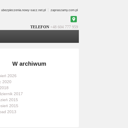
ubezpieczenia.nowy-sacz.net.pl
zapraszamy.com.pl
Google
Maps
TELEFON
+48 604 777 959
W archiwum
pień 2026
ec 2020
 2018
ziernik 2017
zień 2015
sień 2015
opad 2013