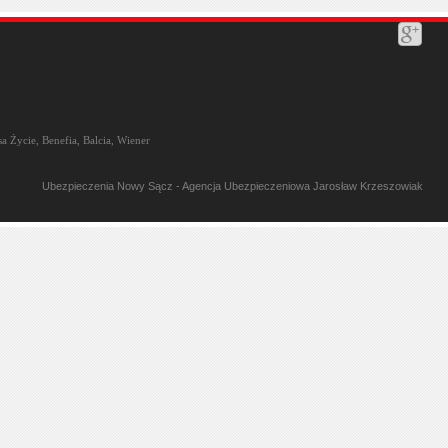
a Życie, Benefia, Balcia, Wiener
Ubezpieczenia Nowy Sącz - Agencja Ubezpieczeniowa Jarosław Krzeszowiak