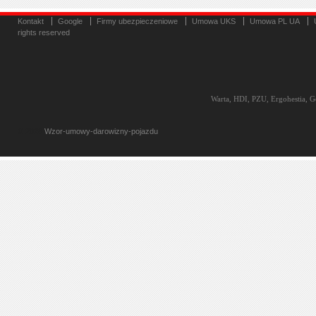
Kontakt
Google
Firmy ubezpieczeniowe
Umowa UKS
Umowa PL UA
rights reserved
Warta, HDI, PZU, Ergohestia, Ge
© 2026
Wzor-umowy-darowizny-pojazdu