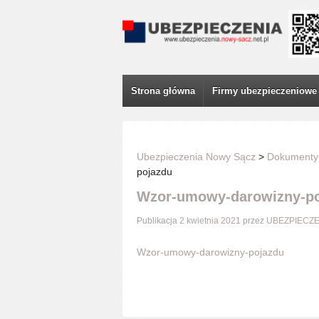
Strona główna
Firmy ubezpieczeniowe
Ubezpieczenia Nowy Sącz
>
Dokumenty
pojazdu
Wzor-umowy-darowizny-p
Publikacja
2 kwietnia 2021
przez
UBEZPIECZE
Wzor-umowy-darowizny-pojazdu