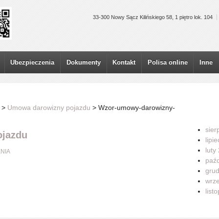
33-300 Nowy Sącz Kilińskiego 58, 1 piętro lok. 104
Ubezpieczenia
Dokumenty
Kontakt
Polisa online
Inne
>
Umowa darowizny pojazdu
>
Wzor-umowy-darowizny-
sier
ojazdu
lipi
luty
NIA
paźd
grud
wrze
list