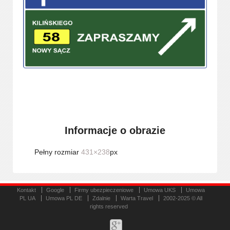
Informacje o obrazie
Pełny rozmiar
431×238
px
Kontakt
Google
Firmy ubezpieczeniowe
Umowa UKS
Umowa
PL UA
Umowa PL DE
Zdalnie
Warta Travel
2002-2025 © All
rights reserved