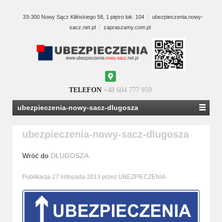
33-300 Nowy Sącz Kilińskiego 58, 1 piętro lok. 104
ubezpieczenia.nowy-
sacz.net.pl
zapraszamy.com.pl
Google
Maps
TELEFON
+48 604 777 959
ubezpieczenia-nowy-sacz-dlugosza
ubezpieczenia-nowy-sacz-dlugosza
Wróć do
DŁUGOSZA
Publikacja
27 listopada 2013
przez
UBEZPIECZENIA