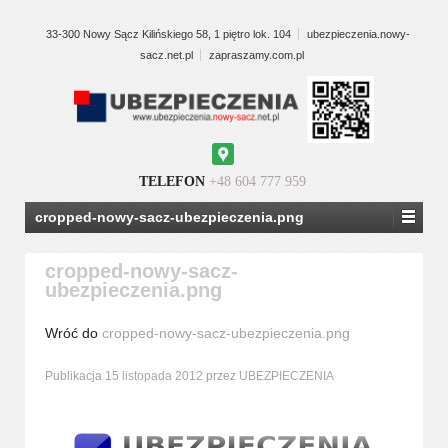
33-300 Nowy Sącz Kilińskiego 58, 1 piętro lok. 104
ubezpieczenia.nowy-
sacz.net.pl
zapraszamy.com.pl
Google
Maps
TELEFON
+48 604 777 959
cropped-nowy-sacz-ubezpieczenia.png
cropped-nowy-sacz-
ubezpieczenia.png
Wróć do
cropped-nowy-sacz-ubezpieczenia.png
Publikacja
15 listopada 2012
przez
UBEZPIECZENIA